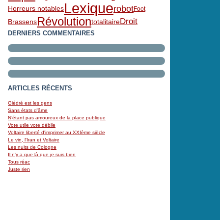
Lexique
robot
Horreurs notables
Foot
Révolution
Droit
Brassens
totalitaire
DERNIERS COMMENTAIRES
ARTICLES RÉCENTS
Giédré est les gens
Sans états d'âme
N’étant pas amoureux de la place publique
Vote utile vote débile
Voltaire liberté d'imprimer au XXIème siècle
Le vin, l'Iran et Voltaire
Les nuits de Cologne
Il n'y a que là que je suis bien
Tous réac
Juste rien