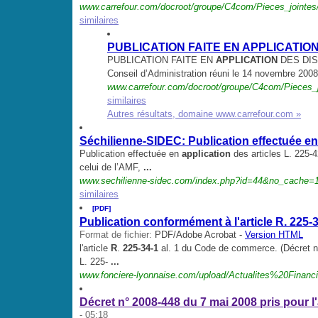
www.carrefour.com/docroot/groupe/C4com/Pieces_jointes
similaires
PUBLICATION FAITE EN APPLICATION
PUBLICATION FAITE EN
APPLICATION
DES DIS
Conseil d’Administration réuni le 14 novembre 200
www.carrefour.com/docroot/groupe/C4com/Pieces_j
similaires
Autres résultats, domaine www.carrefour.com »
Séchilienne-SIDEC: Publication effectuée en
Publication effectuée en
application
des articles L. 225-
celui de l’AMF,
...
www.sechilienne-sidec.com/index.php?id=44&no_cache=
similaires
[PDF]
Publication conformément à l'article R. 225-
Format de fichier:
PDF/Adobe Acrobat -
Version HTML
l'article
R
.
225-34-1
al. 1 du Code de commerce. (Décret no
L. 225-
...
www.fonciere-lyonnaise.com/upload/Actualites%20Financi
Décret n° 2008-448 du 7 mai 2008 pris pour l
- 05:18