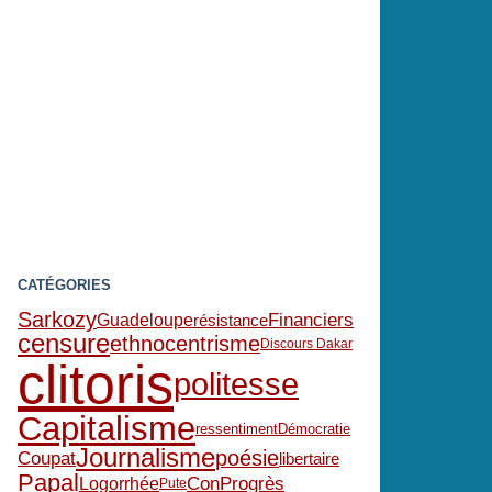
CATÉGORIES
Sarkozy
Financiers
Guadeloupe
résistance
censure
ethnocentrisme
Discours Dakar
clitoris
politesse
Capitalisme
ressentiment
Démocratie
Journalisme
poésie
Coupat
libertaire
Papal
Con
Progrès
Logorrhée
Pute