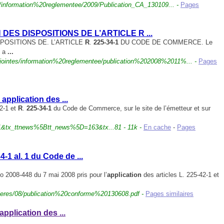
/
information%20reglementee/2009/Publication_CA_130109... -
Pages
 DES DISPOSITIONS DE L’ARTICLE R
...
POSITIONS DE. L’ARTICLE
R
.
225-34-1
DU CODE DE COMMERCE. Le
8 a
...
ointes/
information%20reglementee/publication%202008%2011%... -
Pages
 application des
...
42-1 et
R
.
225-34-1
du Code de Commerce, sur le site de l’émetteur et sur
1&tx_ttnews%5Btt
_news%5D=163&tx...81 - 11k -
En cache
-
Pages
34-1 al. 1 du Code de
...
 2008-448 du 7 mai 2008 pris pour l’
application
des articles L. 225-42-1 et
eres/08/
publication%20conforme%20130608.pdf -
Pages similaires
'application des
...