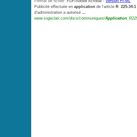
Format de fichier:
PDF/Adobe Acrobat -
Version HTML
Publicité effectuée en
application
de l’article
R
.
225-34-1
d’administration a autorisé
...
www.sogeclair.com/docs/communiques/
Application
_R225