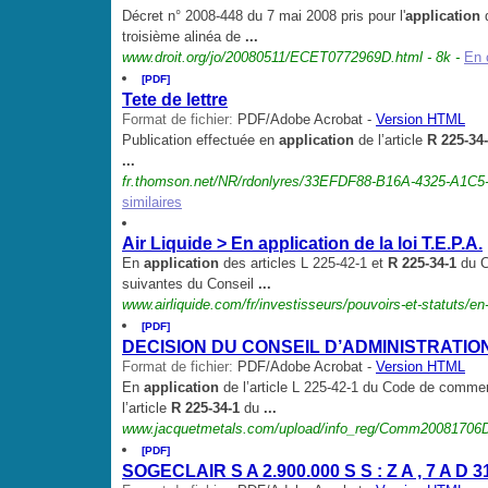
Décret n° 2008-448 du 7 mai 2008 pris pour l'
application
d
troisième alinéa de
...
www.droit.org/jo/20080511/ECET0772969D.html - 8k -
En 
[PDF]
Tete de lettre
Format de fichier:
PDF/Adobe Acrobat -
Version HTML
Publication effectuée en
application
de l’article
R 225-34
...
fr.thomson.net/NR/rdonlyres/33EFDF88-B16A-4325-A1C
similaires
Air Liquide > En application de la loi T.E.P.A.
En
application
des articles L 225-42-1 et
R 225-34-1
du C
suivantes du Conseil
...
www.airliquide.com/fr/investisseurs/pouvoirs-et-statuts/en
[PDF]
DECISION DU CONSEIL D’ADMINISTRATION
Format de fichier:
PDF/Adobe Acrobat -
Version HTML
En
application
de l’article L 225-42-1 du Code de commer
l’article
R 225-34-1
du
...
www.jacquetmetals.com/upload/info_reg/Comm20081706
[PDF]
SOGECLAIR S A 2.900.000 S S : Z A , 7 A D 3