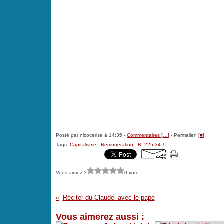
Posté par nicocerise à 14:35 -
Commentaires [
…
]
- Permalien [
#
]
Tags:
Capitalisme
,
Rémunération
,
R. 225-34-1
Vous aimez ?
0 vote
Réciter du Claudel avec le pape
Vous aimerez aussi :