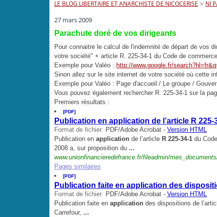
LE BLOG LIBERTAIRE ET ANARCHISTE DE NICOCERISE
>
NI 
27 mars 2009
Parachute doré de vos dirigeants
Pour connaitre le calcul de l'indemnité de départ de vos d
votre société" + article R. 225-34-1 du Code de commerce
Exemple pour Valéo :
http://www.google.fr/search?hl=f
Sinon allez sur le site internet de votre société où cette i
Exemple pour Valéo : Page d'accueil / Le groupe / Gouver
Vous pouvez également rechercher R. 225-34-1 sur la page
Premiers résultats :
[PDF]
Publication en application de l’article R 2
Format de fichier:
PDF/Adobe Acrobat -
Version HTML
Publication en
application
de l’article
R 225-34-1
du Code 
2008 a, sur proposition du
...
www.unionfinancieredefrance.fr/fileadmin/mes_documents/
Pages similaires
[PDF]
Publication faite en application des dispositi
Format de fichier:
PDF/Adobe Acrobat -
Version HTML
Publication faite en
application
des dispositions de l’arti
Carrefour,
...