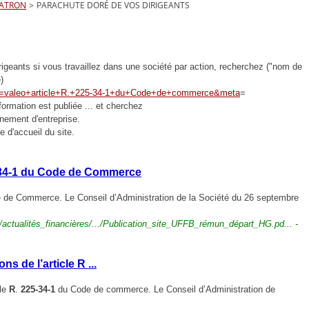
PATRON
>
PARACHUTE DORÉ DE VOS DIRIGEANTS
irigeants si vous travaillez dans une société par action, recherchez ("nom de
)
r&q=valeo+article+R.+225-34-1+du+Code+de+commerce&meta
=
nformation est publiée ... et cherchez
nement d'entreprise.
 d'accueil du site.
25-34-1 du Code de Commerce
de Commerce. Le Conseil d’Administration de la Société du 26 septembre
actualités_
financières/.../Publication_site_UFFB_rémun_départ_HG.pd... -
ons de l’article R
...
cle
R
.
225-34-1
du Code de commerce. Le Conseil d’Administration de