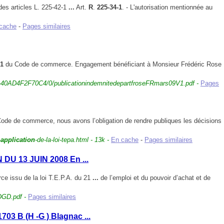
es articles L. 225-42-
1
...
Art.
R
.
225-34-1
. - L'autorisation mentionnée au
cache
-
Pages similaires
-1
du Code de commerce
. Engagement bénéficiant à Monsieur Frédéric Rose
5-40AD4F2F70C4
/0/publicationindemnitedepartfroseFRmars09V1.pdf -
Pages
ode de commerce, nous avons l’obligation de rendre publiques les décisions
-
application
-de-la-
loi-tepa.html - 13k -
En cache
-
Pages similaires
 DU 13 JUIN 2008 En
...
ce issu de la loi T.E.P.A. du 21
...
de l’emploi et du pouvoir d’achat et de
DGD.pdf -
Pages similaires
1703 B (H -G ) Blagnac
...