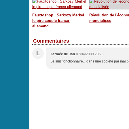
Fauxtoshop : Sarkozy Merkel
Révolution de l'écono
le pire couple franco-
mondialisée
allemand
Commentaires
L
l'armée de Jah
07/04/2009 20:26
Je suis fonctionnaire....dans une société par inact