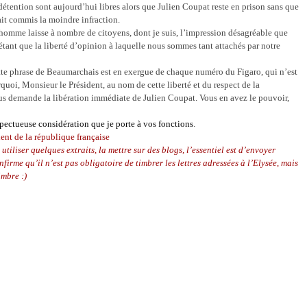
détention sont aujourd’hui libres alors que Julien Coupat reste en prison sans que
ait commis la moindre infraction.
 homme laisse à nombre de citoyens, dont je suis, l’impression désagréable que
iétant que la liberté d’opinion à laquelle nous sommes tant attachés par notre
 Cette phrase de Beaumarchais est en exergue de chaque numéro du Figaro, qui n’est
quoi, Monsieur le Président, au nom de cette liberté et du respect de la
us demande la libération immédiate de Julien Coupat. Vous en avez le pouvoir,
spectueuse considération que je porte à vos fonctions
.
dent de la république française
 utiliser quelques extraits, la mettre sur des blogs, l’essentiel est d’envoyer
firme qu’il n’est pas obligatoire de timbrer les lettres adressées à l’Elysée, mais
timbre
:)