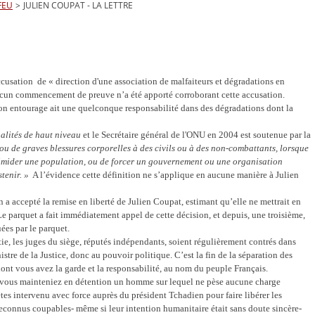
FEU
>
JULIEN COUPAT - LA LETTRE
usation de « direction d'une association de malfaiteurs et dégradations en
 aucun commencement de preuve n’a été apporté corroborant cette accusation.
n entourage ait une quelconque responsabilité dans des dégradations dont la
alités de haut niveau
et le Secrétaire général de l'ONU en 2004 est soutenue par la
 ou de graves blessures corporelles à des civils ou à des non-combattants, lorsque
'intimider une population, ou de forcer un gouvernement ou une organisation
tenir. »
A l’évidence cette définition ne s’applique en aucune manière à Julien
n a accepté la remise en liberté de Julien Coupat, estimant qu’elle ne mettrait en
 Le parquet a fait immédiatement appel de cette décision, et depuis, une troisième,
ées par le parquet.
ie, les juges du siège, réputés indépendants, soient régulièrement contrés dans
tre de la Justice, donc au pouvoir politique. C’est la fin de la séparation des
 dont vous avez la garde et la responsabilité, au nom du peuple Français.
e vous mainteniez en détention un homme sur lequel ne pèse aucune charge
tes intervenu avec force auprès du président Tchadien pour faire libérer les
reconnus coupables- même si leur intention humanitaire était sans doute sincère-