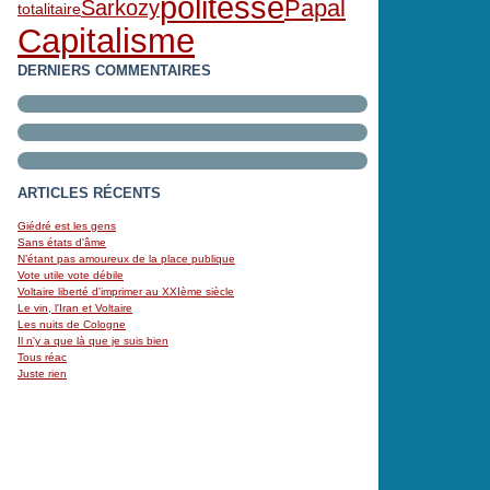
politesse
Papal
Sarkozy
totalitaire
Capitalisme
DERNIERS COMMENTAIRES
ARTICLES RÉCENTS
Giédré est les gens
Sans états d'âme
N’étant pas amoureux de la place publique
Vote utile vote débile
Voltaire liberté d'imprimer au XXIème siècle
Le vin, l'Iran et Voltaire
Les nuits de Cologne
Il n'y a que là que je suis bien
Tous réac
Juste rien