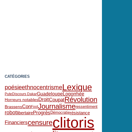
CATÉGORIES
Lexique
poésie
ethnocentrisme
Guadeloupe
Logorrhée
Pute
Discours Dakar
Révolution
Coupat
Droit
Horreurs notables
Journalisme
Con
Brassens
ressentiment
Foot
Progrès
robot
libertaire
résistance
Démocratie
clitoris
censure
Financiers