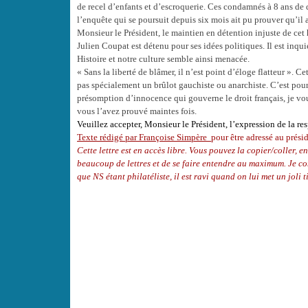
de recel d’enfants et d’escroquerie. Ces condamnés à 8 ans de 
l’enquête qui se poursuit depuis six mois ait pu prouver qu’il 
Monsieur le Président, le maintien en détention injuste de cet
Julien Coupat est détenu pour ses idées politiques. Il est inqu
Histoire et notre culture semble ainsi menacée.
« Sans la liberté de blâmer, il n’est point d’éloge flatteur ».
pas spécialement un brûlot gauchiste ou anarchiste. C’est pour
présomption d’innocence qui gouverne le droit français, je vo
vous l’avez prouvé maintes fois.
Veuillez accepter, Monsieur le Président, l’expression de la re
Texte rédigé par Françoise Simpère
pour être adressé au prési
Cette lettre est en accès libre. Vous pouvez la copier/coller, en
beaucoup
de lettres et de se faire entendre au maximum. Je con
que NS étant philatéliste, il est ravi quand on lui met un joli 