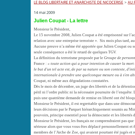
LE BLOG LIBERTAIRE ET ANARCHISTE DE NICOCERISE
>
AU 
14 mai 2009
Julien Coupat - La lettre
Monsieur le Président,
Le 15 novembre 2008, Julien Coupat a été emprisonné sur l’acc
relation avec une entreprise terroriste ». Six mois plus tard,
Aucune preuve n’a même été apportée que Julien Coupat ou so
seule conséquence a été le retard de quelques TGV.
La définition du terrorisme proposée par le
Groupe de personn
France :
« toute action qui a pour intention de causer la mort
le but d'un tel acte est, de par sa nature ou son contexte, d
internationale à prendre une quelconque mesure ou à s'en abs
Coupat, ni même aux dégradations constatées.
Dès le mois de décembre, un juge des libertés et de la détentio
péril ni l’ordre public ni la nécessaire poursuite de l’enquête.
puis une quatrième demande de remise en liberté ont été bloqu
Monsieur le Président, il est regrettable que dans une démocrat
leurs décisions par le Parquet hiérarchiquement soumis au Minis
pouvoirs, principe essentiel pour la démocratie et les libertés
Monsieur le Président, les français ne comprendraient pas qu
sérieuse alors que vous vous êtes déplacé personnellement et ê
membres de l’Arche de Zoe, qui avaient pourtant été jugés et 