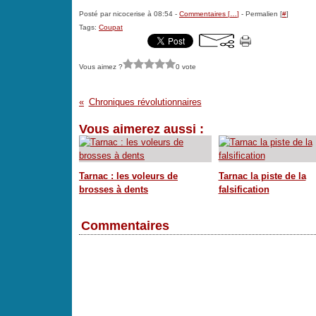
Posté par nicocerise à 08:54 -
Commentaires [
…
]
- Permalien [
#
]
Tags:
Coupat
Vous aimez ?
0 vote
Chroniques révolutionnaires
Vous aimerez aussi :
Tarnac : les voleurs de
Tarnac la piste de la
brosses à dents
falsification
Commentaires