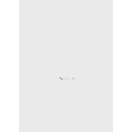
Publicité