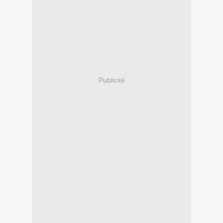
Publicité