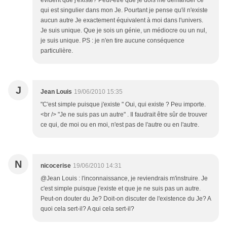
évident que j'existe? Peut-être que je dois me demander ce
qui est singulier dans mon Je. Pourtant je pense qu'il n'existe
aucun autre Je exactement équivalent à moi dans l'univers.
Je suis unique. Que je sois un génie, un médiocre ou un nul,
je suis unique. PS : je n'en tire aucune conséquence
particulière.
J
Jean Louis
19/06/2010 15:35
"C'est simple puisque j'existe " Oui, qui existe ? Peu importe.
<br /> "Je ne suis pas un autre" . Il faudrait être sûr de trouver
ce qui, de moi ou en moi, n'est pas de l'autre ou en l'autre.
N
nicocerise
19/06/2010 14:31
@Jean Louis : l'inconnaissance, je reviendrais m'instruire. Je
c'est simple puisque j'existe et que je ne suis pas un autre.
Peut-on douter du Je? Doit-on discuter de l'existence du Je? A
quoi cela sert-il? A qui cela sert-il?