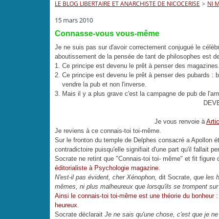
LE BLOG LIBERTAIRE ET ANARCHISTE DE NICOCERISE
>
NI 
15 mars 2010
Connasse-vous vous-même
Je ne suis pas sur d'avoir correctement conjugué le célèb
aboutissement de la pensée de tant de philosophes est de
Ce principe est devenu le prêt à penser des magazines
Ce principe est devenu le prêt à penser des pubards : be
vendre la pub et non l'inverse.
Mais il y a plus grave c'est la campagne de pub de l'ar
DEV
Je vous renvoie à
Arti
Je reviens à ce connais-toi toi-même.
Sur le fronton du temple de Delphes consacré a Apollon éta
contradictoire puisqu'elle signifiait d'une part qu'il fallait 
Socrate ne retint que "Connais-toi toi- même" et fit figure
éditorialiste à Psychologie magazine.
N'est-il pas évident, cher Xénophon,
dit Socrate,
que les 
mêmes, ni plus malheureux que lorsqu'ils se trompent sur
Ainsi le connais-toi toi-même est une théorie du bonheu
heureux.
Socrate déclarait
Je ne sais qu'une chose, c'est que je ne 