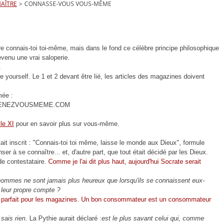
MAÎTRE
>
CONNASSE-VOUS VOUS-MÊME
re connais-toi toi-même, mais dans le fond ce célèbre principe philosophique
venu une vrai saloperie.
.
 yourself. Le 1 et 2 devant être lié, les articles des magazines doivent
mée :
ENEZVOUSMEME.COM
cle XI
pour en savoir plus sur vous-même.
it inscrit : "Connais-toi toi même, laisse le monde aux Dieux", formule
penser à se connaître... et, d'autre part, que tout était décidé par les Dieux.
 de contestataire.
Comme je l'ai dit plus haut, aujourd'hui Socrate serait
hommes ne sont jamais plus heureux que lorsqu'ils se connaissent eux-
 leur propre compte ?
r : parfait pour les magazines. Un bon consommateur est un consommateur
sais rien
. La Pythie aurait déclaré :
est le plus savant celui qui, comme