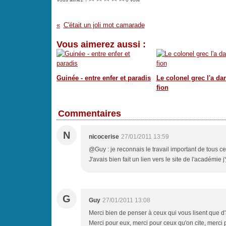
C'était un joli mot camarade
Vous aimerez aussi :
Guinée - entre enfer et paradis
Le colonel grec l'a da
fion
Commentaires
N
nicocerise
27/01/2011 13:59
@Guy : je reconnais le travail important de tous c
J'avais bien fait un lien vers le site de l'académie
G
Guy
27/01/2011 13:08
Merci bien de penser à ceux qui vous lisent que d'a
Merci pour eux, merci pour ceux qu'on cite, merc