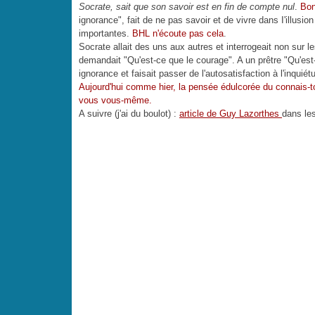
Socrate, sait que son savoir est en fin de compte nul
.
Bon
ignorance", fait de ne pas savoir et de vivre dans I'illusio
importantes.
BHL n'écoute pas cela
.
Socrate allait des uns aux autres et interrogeait non sur le
demandait "Qu'est-ce que le courage". A un prêtre "Qu'est-
ignorance et faisait passer de l'autosatisfaction à l'inqu
Aujourd'hui comme hier, la pensée édulcorée du connais-t
vous vous-même.
A suivre (j'ai du boulot) :
article de
Guy Lazorthes
dans le