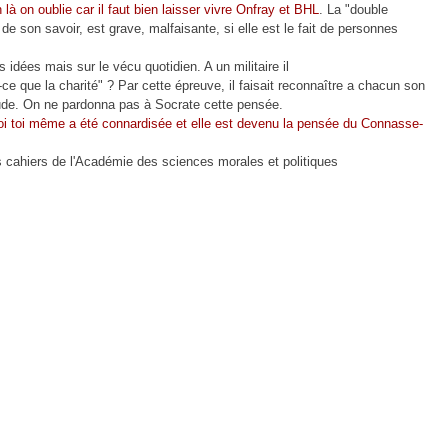
 là on oublie car il faut bien laisser vivre Onfray et BHL
. La "double
n de son savoir, est grave, malfaisante, si elle est le fait de personnes
s idées mais sur le vécu quotidien. A un militaire il
ce que la charité" ? Par cette épreuve, il faisait reconnaître a chacun son
iétude. On ne pardonna pas à Socrate cette pensée.
oi toi même a été connardisée et elle est devenu la pensée du Connasse-
s cahiers de l'Académie des sciences morales et politiques