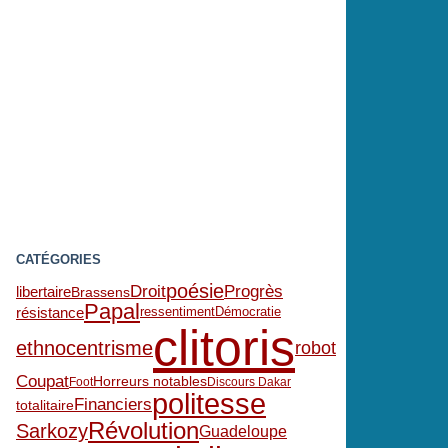
CATÉGORIES
poésie
Progrès
Droit
libertaire
Brassens
Papal
résistance
ressentiment
Démocratie
clitoris
ethnocentrisme
robot
Coupat
Horreurs notables
Foot
Discours Dakar
politesse
Financiers
totalitaire
Révolution
Sarkozy
Guadeloupe