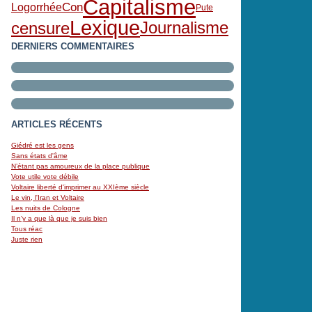
Capitalisme
Con
Logorrhée
Pute
Lexique
censure
Journalisme
DERNIERS COMMENTAIRES
ARTICLES RÉCENTS
Giédré est les gens
Sans états d'âme
N’étant pas amoureux de la place publique
Vote utile vote débile
Voltaire liberté d'imprimer au XXIème siècle
Le vin, l'Iran et Voltaire
Les nuits de Cologne
Il n'y a que là que je suis bien
Tous réac
Juste rien