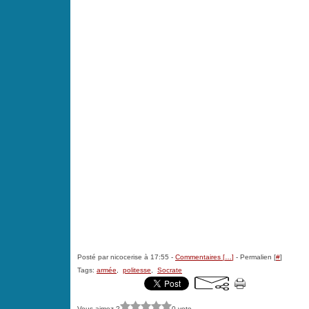
Posté par nicocerise à 17:55 -
Commentaires [
…
]
- Permalien [
#
]
Tags:
armée
,
politesse
,
Socrate
Vous aimez ?
0 vote