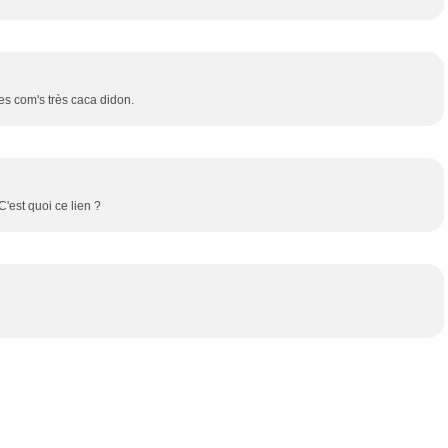
es com's très caca didon.
'est quoi ce lien ?