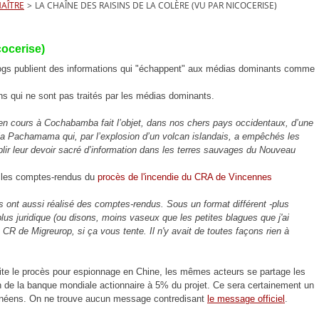
MAÎTRE
>
LA CHAÎNE DES RAISINS DE LA COLÈRE (VU PAR NICOCERISE)
cocerise)
blogs publient des informations qui "échappent" aux médias dominants comme
ions qui ne sont pas traités par les médias dominants.
n cours à Cochabamba fait l’objet, dans nos chers pays occidentaux, d’une
 la Pachamama qui, par l’explosion d’un volcan islandais, a empêchés les
lir leur devoir sacré d’information dans les terres sauvages du Nouveau
é les comptes-rendus du
procès de l'incendie du CRA de Vincennes
res ont aussi réalisé des comptes-rendus. Sous un format différent -plus
lus juridique (ou disons, moins vaseux que les petites blagues que j'ai
s CR de Migreurop, si ça vous tente.
Il n'y avait de toutes façons rien à
aite le procès pour espionnage en Chine, les mêmes acteurs se partage les
 de la banque mondiale actionnaire à 5% du projet.
Ce sera certainement un
 guinéens. On ne trouve aucun message contredisant
le message officiel
.