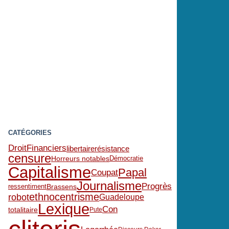
CATÉGORIES
Droit
Financiers
libertaire
résistance
censure
Démocratie
Horreurs notables
Capitalisme
Papal
Coupat
Journalisme
Progrès
ressentiment
Brassens
ethnocentrisme
robot
Guadeloupe
Lexique
Con
totalitaire
Pute