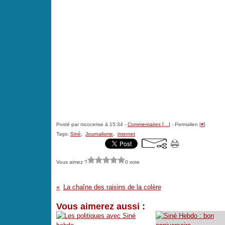
Posté par nicocerise à 15:34 -
Commentaires [
…
]
- Permalien [
#
]
Tags:
Siné
,
Journalisme
,
internet
Vous aimez ?
0 vote
La chaîne des raisins de la colère
Vous aimerez aussi :