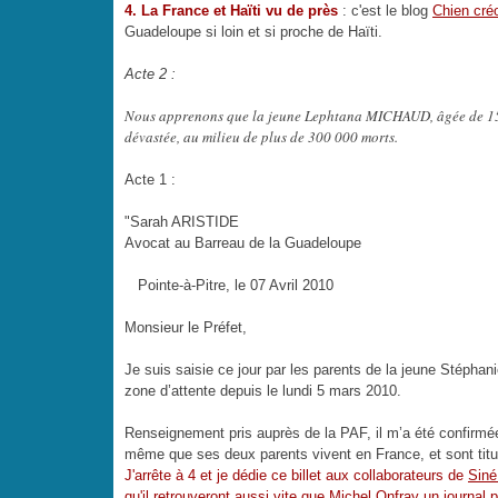
4. La France et Haïti vu de près
: c'est
le blog
Chien cré
Guadeloupe si loin et si proche de Haïti.
Acte 2 :
Nous apprenons que la jeune Lephtana MICHAUD, âgée de 15 a
dévastée, au milieu de plus de 300 000 morts.
Acte 1 :
"Sarah ARISTIDE
Avocat au Barreau de la Guadeloupe
Pointe-à-Pitre, le 07 Avril 2010
Monsieur le Préfet,
Je suis saisie ce jour par les parents de la jeune Stépha
zone d’attente depuis le lundi 5 mars 2010.
Renseignement pris auprès de la PAF, il m’a été confirmée 
même que ses deux parents vivent en France, et sont titula
J'arrête à 4 et je dédie ce billet aux collaborateurs de
Siné
qu'il retrouveront aussi vite que Michel Onfray un journal p