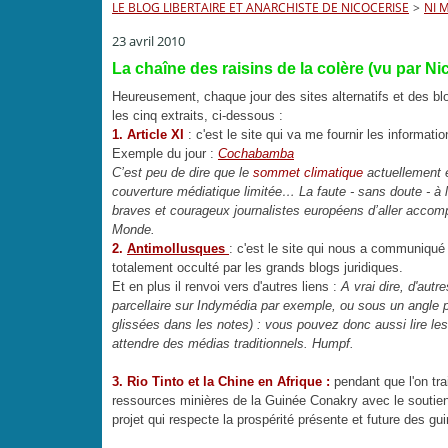
LE BLOG LIBERTAIRE ET ANARCHISTE DE NICOCERISE
>
NI 
23 avril 2010
La chaîne des raisins de la colère (vu par Ni
Heureusement, chaque jour des sites alternatifs et des 
les cinq extraits, ci-dessous :
1. Article XI
: c'est le site qui va me fournir les informat
Exemple du jour :
Cochabamba
C’est peu de dire que le
sommet climatique
actuellement e
couverture médiatique limitée… La faute - sans doute - à
braves et courageux journalistes européens d’aller accomp
Monde.
2.
Antimollusques
:
c'est le site qui nous a communiqu
totalement occulté par les grands blogs juridiques.
Et en plus il renvoi vers d'autres liens :
A vrai dire, d'aut
parcellaire sur Indymédia par exemple, ou sous un angle p
glissées dans les notes) : vous pouvez donc aussi lire le
attendre des médias traditionnels. Humpf.
3. Rio Tinto et la Chine en Afrique :
pendant que l'on tr
ressources minières de la Guinée Conakry avec le soutien
projet qui respecte la prospérité présente et future des