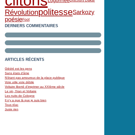
clitoris
Logorrhée
Discours Dakar
politesse
Révolution
Sarkozy
poésie
Foot
DERNIERS COMMENTAIRES
ARTICLES RÉCENTS
Giédré est les gens
Sans états d'âme
N’étant pas amoureux de la place publique
Vote utile vote débile
Voltaire liberté d'imprimer au XXIème siècle
Le vin, l'Iran et Voltaire
Les nuits de Cologne
Il n'y a que là que je suis bien
Tous réac
Juste rien