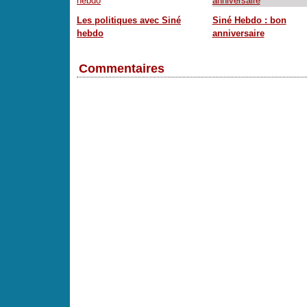
Les politiques avec Siné
Siné Hebdo : bon
hebdo
anniversaire
Commentaires