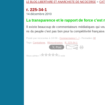
LE BLOG LIBERTAIRE ET ANARCHISTE DE NICOCERISE
>
CAT
r. 225-34-1
14 décembre 2010
La transparence et le rapport de force c'est 
Il existe beaucoup de commentateurs médiatiques qui veulen
ns du peuple c'est pas bon pour la compétitivité française.
Posté par nicocerise à 16:09 -
Commentaires [
…
]
- Permalien [
#
]
Tags:
Capitalisme
,
Rémunération
,
R. 225-34-1
Vous aimez ?
0 vote