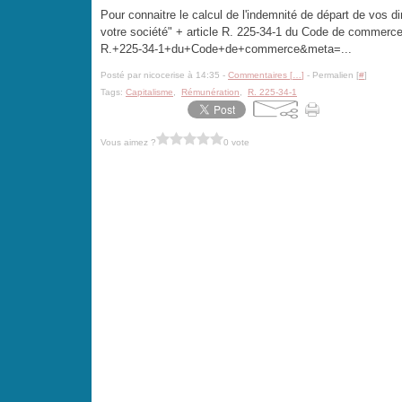
Pour connaitre le calcul de l'indemnité de départ de vos d
votre société" + article R. 225-34-1 du Code de commerce
R.+225-34-1+du+Code+de+commerce&meta=...
Posté par nicocerise à 14:35 -
Commentaires [
…
]
- Permalien [
#
]
Tags:
Capitalisme
,
Rémunération
,
R. 225-34-1
Vous aimez ?
0 vote