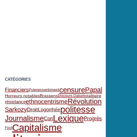
CATÉGORIES
censure
Papal
Financiers
ressentiment
Pute
Brassens
totalitaire
Horreurs notables
Discours Dakar
Révolution
ethnocentrisme
résistance
politesse
Sarkozy
Droit
Logorrhée
Lexique
Journalisme
Con
Progrès
Capitalisme
Foot