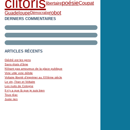
clitoris
poésie
Coupat
libertaire
robot
Guadeloupe
Démocratie
DERNIERS COMMENTAIRES
ARTICLES RÉCENTS
Giédré est les gens
Sans états d'âme
N’étant pas amoureux de la place publique
Vote utile vote débile
Voltaire liberté d'imprimer au XXIème siècle
Le vin, l'Iran et Voltaire
Les nuits de Cologne
Il n'y a que là que je suis bien
Tous réac
Juste rien