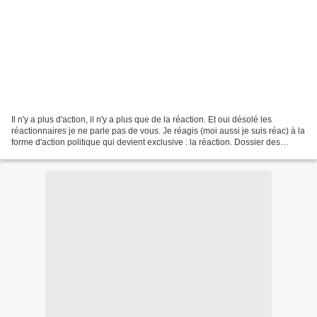
Il n'y a plus d'action, il n'y a plus que de la réaction. Et oui désolé les
réactionnaires je ne parle pas de vous. Je réagis (moi aussi je suis réac) à la
forme d'action politique qui devient exclusive : la réaction. Dossier des
migrants : réaction à...