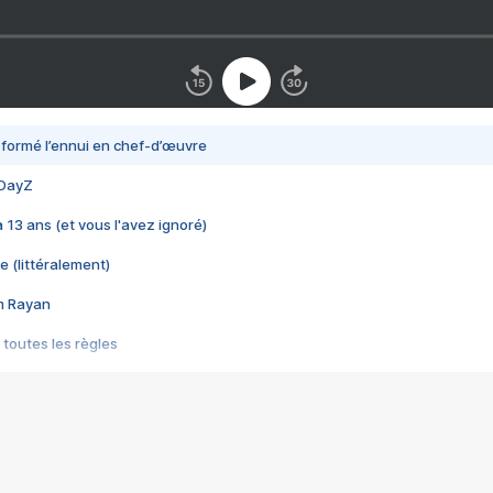
nsformé l’ennui en chef-d’œuvre
 DayZ
 a 13 ans (et vous l'avez ignoré)
e (littéralement)
im Rayan
 toutes les règles
s les jeux vidéo
us choquant de Rockstar ? - Le scandale BULLY
e plus moche de Steam