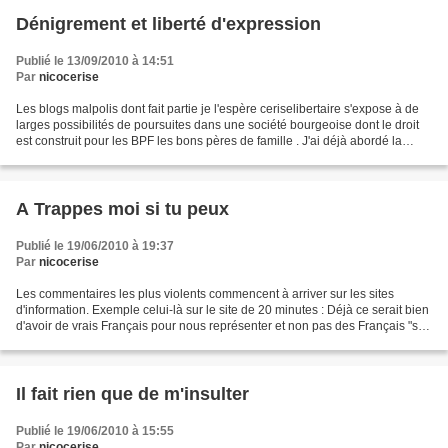
Dénigrement et liberté d'expression
Publié le 13/09/2010 à 14:51
Par
nicocerise
Les blogs malpolis dont fait partie je l'espère ceriselibertaire s'expose à de
larges possibilités de poursuites dans une société bourgeoise dont le droit
est construit pour les BPF les bons pères de famille . J'ai déjà abordé la
question de l'injure...
A Trappes moi si tu peux
Publié le 19/06/2010 à 19:37
Par
nicocerise
Les commentaires les plus violents commencent à arriver sur les sites
d'information. Exemple celui-là sur le site de 20 minutes : Déjà ce serait bien
d'avoir de vrais Français pour nous représenter et non pas des Français "sur
le papier" dont les semblables...
Il fait rien que de m'insulter
Publié le 19/06/2010 à 15:55
Par
nicocerise