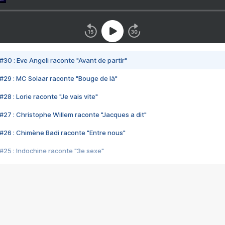
#30 : Eve Angeli raconte "Avant de partir"
#29 : MC Solaar raconte "Bouge de là"
28 : Lorie raconte "Je vais vite"
#27 : Christophe Willem raconte "Jacques a dit"
#26 : Chimène Badi raconte "Entre nous"
#25 : Indochine raconte "3e sexe"
#24 : Zaho raconte "C'est chelou"
#23 : Patrick Bruel raconte "Au café des délices"
#22 : Kyo raconte "Le chemin"
#21 : Nolwenn Leroy raconte "Cassé"