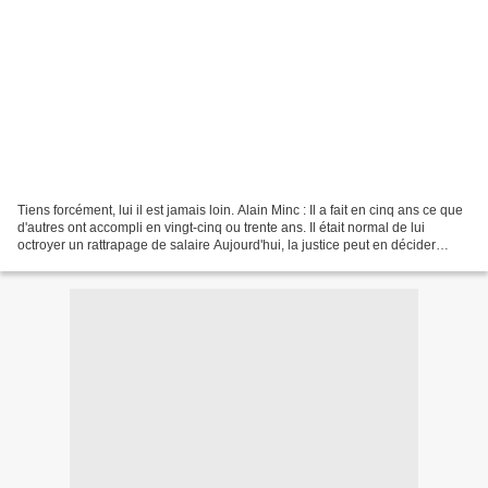
Tiens forcément, lui il est jamais loin. Alain Minc : Il a fait en cinq ans ce que
d'autres ont accompli en vingt-cinq ou trente ans. Il était normal de lui
octroyer un rattrapage de salaire Aujourd'hui, la justice peut en décider
autrement et dire que...