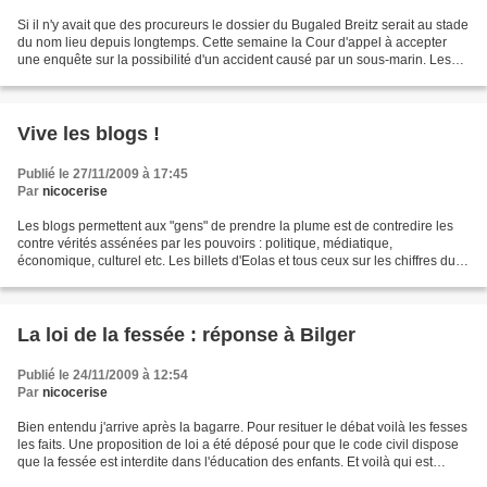
Si il n'y avait que des procureurs le dossier du Bugaled Breitz serait au stade
du nom lieu depuis longtemps. Cette semaine la Cour d'appel à accepter
une enquête sur la possibilité d'un accident causé par un sous-marin. Les
procureurs du dossier : Roland...
Vive les blogs !
Publié le 27/11/2009 à 17:45
Par
nicocerise
Les blogs permettent aux "gens" de prendre la plume est de contredire les
contre vérités assénées par les pouvoirs : politique, médiatique,
économique, culturel etc. Les billets d'Eolas et tous ceux sur les chiffres du
chômage, la santé etc... sont un...
La loi de la fessée : réponse à Bilger
Publié le 24/11/2009 à 12:54
Par
nicocerise
Bien entendu j'arrive après la bagarre. Pour resituer le débat voilà les fesses
les faits. Une proposition de loi a été déposé pour que le code civil dispose
que la fessée est interdite dans l'éducation des enfants. Et voilà qui est
Bilger Fort heureusement...