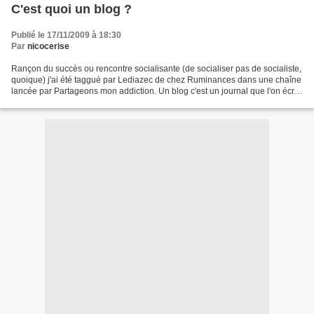
C'est quoi un blog ?
Publié le 17/11/2009 à 18:30
Par
nicocerise
Rançon du succès ou rencontre socialisante (de socialiser pas de socialiste,
quoique) j'ai été taggué par Lediazec de chez Ruminances dans une chaîne
lancée par Partageons mon addiction. Un blog c'est un journal que l'on écrit
en direct - l'écriture et...