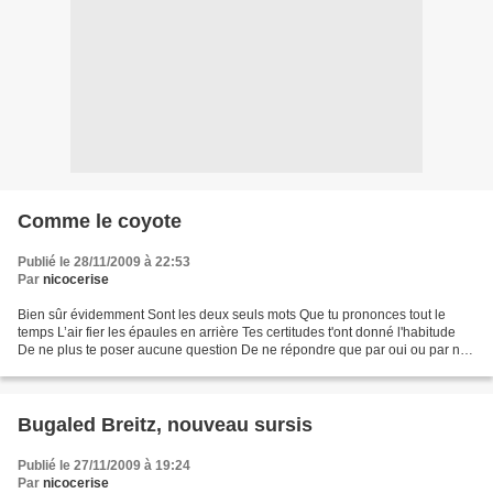
Comme le coyote
Publié le 28/11/2009 à 22:53
Par
nicocerise
Bien sûr évidemment Sont les deux seuls mots Que tu prononces tout le
temps L’air fier les épaules en arrière Tes certitudes t'ont donné l'habitude
De ne plus te poser aucune question De ne répondre que par oui ou par non
L’index pointé sur chacune de...
Bugaled Breitz, nouveau sursis
Publié le 27/11/2009 à 19:24
Par
nicocerise