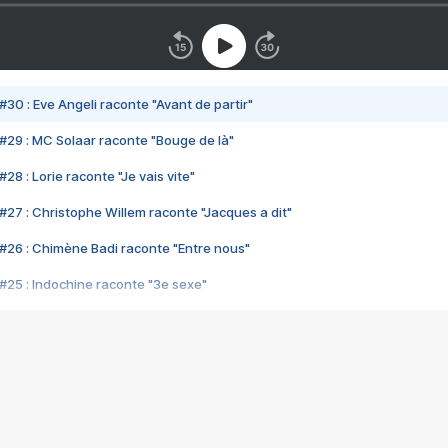
#30 : Eve Angeli raconte "Avant de partir"
#29 : MC Solaar raconte "Bouge de là"
28 : Lorie raconte "Je vais vite"
#27 : Christophe Willem raconte "Jacques a dit"
#26 : Chimène Badi raconte "Entre nous"
#25 : Indochine raconte "3e sexe"
#24 : Zaho raconte "C'est chelou"
#23 : Patrick Bruel raconte "Au café des délices"
#22 : Kyo raconte "Le chemin"
#21 : Nolwenn Leroy raconte "Cassé"