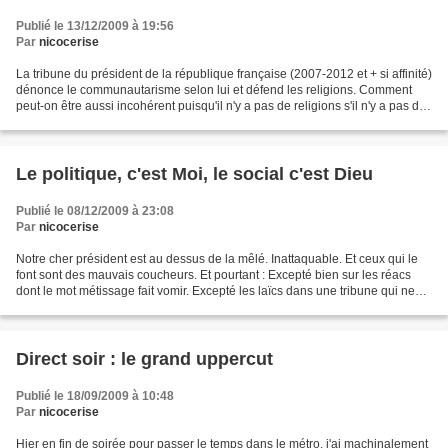
Publié le 13/12/2009 à 19:56
Par
nicocerise
La tribune du président de la république française (2007-2012 et + si affinité)
dénonce le communautarisme selon lui et défend les religions. Comment
peut-on être aussi incohérent puisqu'il n'y a pas de religions s'il n'y a pas de
communauté de croyants....
Le politique, c'est Moi, le social c'est Dieu
Publié le 08/12/2009 à 23:08
Par
nicocerise
Notre cher président est au dessus de la mêlé. Inattaquable. Et ceux qui le
font sont des mauvais coucheurs. Et pourtant : Excepté bien sur les réacs
dont le mot métissage fait vomir. Excepté les laïcs dans une tribune qui ne
parlent que de religions....
Direct soir : le grand uppercut
Publié le 18/09/2009 à 10:48
Par
nicocerise
Hier en fin de soirée pour passer le temps dans le métro, j'ai machinalement