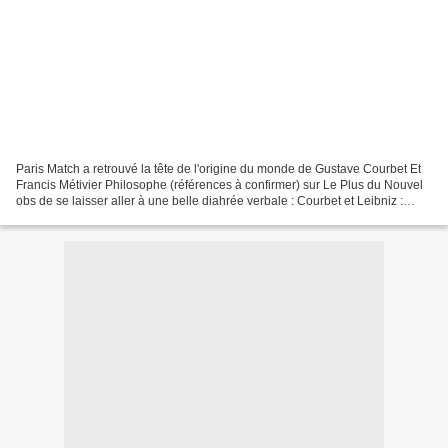
Paris Match a retrouvé la tête de l'origine du monde de Gustave Courbet Et
Francis Métivier Philosophe (références à confirmer) sur Le Plus du Nouvel
obs de se laisser aller à une belle diahrée verbale : Courbet et Leibniz :
"L’Origine du monde" ne peut...