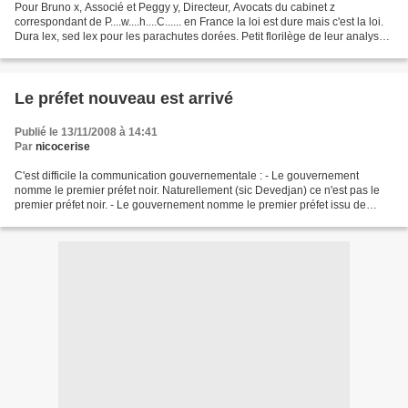
Pour Bruno x, Associé et Peggy y, Directeur, Avocats du cabinet z
correspondant de P....w....h....C...... en France la loi est dure mais c'est la loi.
Dura lex, sed lex pour les parachutes dorées. Petit florilège de leur analyse :
la loi « TEPA » du 21...
Le préfet nouveau est arrivé
Publié le 13/11/2008 à 14:41
Par
nicocerise
C'est difficile la communication gouvernementale : - Le gouvernement
nomme le premier préfet noir. Naturellement (sic Devedjan) ce n'est pas le
premier préfet noir. - Le gouvernement nomme le premier préfet issu de
l'immigration. En France même le président...