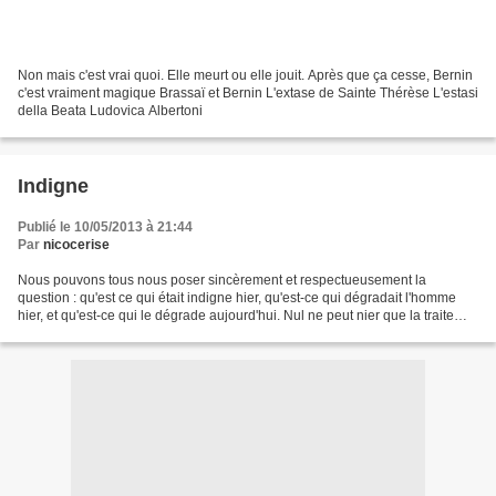
Non mais c'est vrai quoi. Elle meurt ou elle jouit. Après que ça cesse, Bernin
c'est vraiment magique Brassaï et Bernin L'extase de Sainte Thérèse L'estasi
della Beata Ludovica Albertoni
Indigne
Publié le 10/05/2013 à 21:44
Par
nicocerise
Nous pouvons tous nous poser sincèrement et respectueusement la
question : qu'est ce qui était indigne hier, qu'est-ce qui dégradait l'homme
hier, et qu'est-ce qui le dégrade aujourd'hui. Nul ne peut nier que la traite
négrière de l'Afrique vers les Amériques...