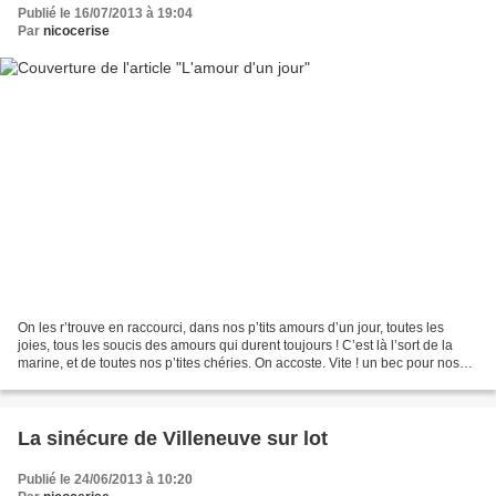
Publié le 16/07/2013 à 19:04
Par
nicocerise
On les r’trouve en raccourci, dans nos p’tits amours d’un jour, toutes les
joies, tous les soucis des amours qui durent toujours ! C’est là l’sort de la
marine, et de toutes nos p’tites chéries. On accoste. Vite ! un bec pour nos
baisers, l’corps avec....
La sinécure de Villeneuve sur lot
Publié le 24/06/2013 à 10:20