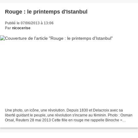
Rouge : le printemps d'Istanbul
Publié le 07/06/2013 à 13:06
Par
nicocerise
Une photo, un icône, une révolution. Depuis 1830 et Delacroix avec sa
liberté guidant le peuple, une révolution s'incarne au féminin. Photo : Osman
Orsal, Reuters 28 mai 2013 Cette fille en rouge me rappelle Binoche =
Kieslowski = Rouge = Irène Jacob...