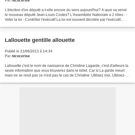
Par
nicocerise
L'élection d'un député a-t-elle encore du sens aujourd'hui? A quoi va servir
le nouveau député Jean-Louis Costes? L'Assemblée Nationale a 2 rôles : -
Voter la loi - Contrôler l'exécutif La loi est souvent décidée par l'exécutif,
rarement amendée par le...
Lallouette gentille allouette
Publié le 21/06/2013 à 14:34
Par
nicocerise
Lallouette c'est le nom de naissance de Christine Lagarde, c'est d'ailleurs la
seule information que vous trouverez dans le billet. Car si La garde meurt
mais ne se rend pas ce n'est pas le cas de Christine. Utilisez moi, Utilisez-
moi, Oui, mais pas tout...