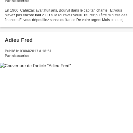
Par
nicocerise
En 1960, Cahuzac avait huit ans, Bourvil dans le capitan chante : Et vous
n'avez pas encore tout vu Et si le roi l'avez voulu J'aurez pu être ministre des
finances Et vous dépouillez sans souffrance De votre argent Mais ce que je
prends, je le rends,...
Adieu Fred
Publié le 03/04/2013 à 18:51
Par
nicocerise