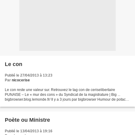
Le con
Publié le 27/04/2013 à 13:23
Par
nicocerise
Le con reste une valeur sur. Retrouvez le tag con de ceriselibertaire
PUNAISE – Le « mur des cons » du Syndicat de la magistrature | Big ...
bigbrowser.blog.lemonde.fr/ Il y a 3 jours par bigbrowser Humour de potache
ou dérapage inacceptable ? Un "mur...
Poète ou Ministre
Publié le 13/04/2013 à 19:16