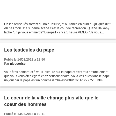
Oh les offusqués sortent du bois. Insulte, et outrance en public. Qui qu'à dit ?
Ah pas moi! Une superbe scène c'est la cour de récréation. Quand Balkany
lâche "un je vous emmerde" Europe1 - il y a 1 heure VIDEO. "Je vous
emmerde", lance Balkany à l'avocat...
Les testicules du pape
Publié le 14/03/2013 à 13:50
Par
nicocerise
Vous êtes nombreux à vous instruire sur le pape et c'est tout naturellement
que vous vous êtes égaré chez ceriselibertaire. Voilà vos questions le pape
un jour car le pape est un homme /archives/2009/03/11/12927518.html
chanson sur le pape anarchiste...
Le coeur de la ville change plus vite que le
coeur des hommes
Publié le 13/03/2013 à 10:11