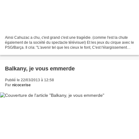
Ainsi Cahuzac a chu, c'est grand c'est une tragédie. (comme l'est la chute
également de la société du spectacle télévisuel) Et les jeux du cirque avec le
PSG/Barça. Il cria: "L'avenir tel que les cieux le font, C'est l'élargissement
dans l'infini sans...
Balkany, je vous emmerde
Publié le 22/03/2013 à 12:58
Par
nicocerise