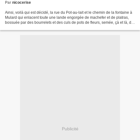
Par
nicocerise
Ainsi, voilà qui est décidé, la rue du Pot-au-lait et le chemin de la fontaine à
Mulard qui enlacent toute une lande engorgée de machefer et de platras,
bossuée par des bourrelets et des culs de pots de fleurs, semée, çà et là, de
fruits pourris et mangés...
Publicité