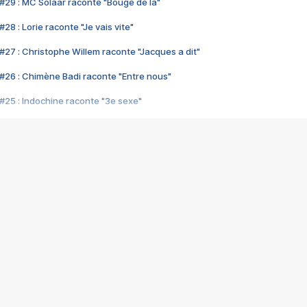
#29 : MC Solaar raconte "Bouge de là"
28 : Lorie raconte "Je vais vite"
#27 : Christophe Willem raconte "Jacques a dit"
#26 : Chimène Badi raconte "Entre nous"
#25 : Indochine raconte "3e sexe"
#24 : Zaho raconte "C'est chelou"
#23 : Patrick Bruel raconte "Au café des délices"
#22 : Kyo raconte "Le chemin"
#21 : Nolwenn Leroy raconte "Cassé"
#20 : Patrick Hernandez raconte "Born to be alive"
#19 : Lorie raconte "Près de moi"
#18 : Michael Jones raconte "A nos actes manqués" (avec Jean-Jacque
#17 : Khaled raconte "Aïcha"