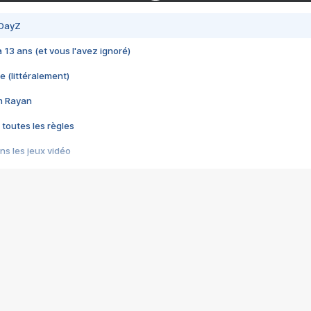
 DayZ
 a 13 ans (et vous l'avez ignoré)
e (littéralement)
im Rayan
 toutes les règles
s les jeux vidéo
us choquant de Rockstar ? - Le scandale BULLY
e plus moche de Steam
du RÊVE tourne au CAUCHEMAR
pendant 8 heures
it… à tort
umiliés par un jeu vidéo