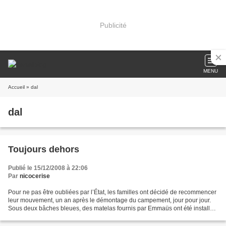
Publicité
MENU
Accueil
» dal
dal
Toujours dehors
Publié le 15/12/2008 à 22:06
Par
nicocerise
Pour ne pas être oubliées par l’État, les familles ont décidé de recommencer
leur mouvement, un an après le démontage du campement, jour pour jour.
Sous deux bâches bleues, des matelas fournis par Emmaüs ont été installés
vers 16h Des couvertures ont...